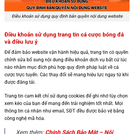
Điều khoản sử dụng quy định bản quyền nội dung website
Điều khoản sử dụng trang tin cá cược bóng đá
và điều lưu ý
Để đảm bảo website vận hành hiệu quả, trang tin có quyền
chỉnh sửa bổ sung nội dung điều khoản dịch vụ bất cứ lúc
nào nhằm mục đích phù hợp quy định pháp luật về cá
cược trực tuyến. Các thay đổi sẽ mang hiệu lực ngay từ khi
được đăng tải.
Trang tin cam kết chỉ sử dụng cookies để ghi nhớ tùy chọn
xem kèo của bạn để mang đến trải nghiệm tốt nhất. Mọi
thông tin cá nhân như email, SĐT đều được bảo vệ bằng
công nghệ mã hóa.
Xem thêm:
Chính Sách Bảo Mật – Nội