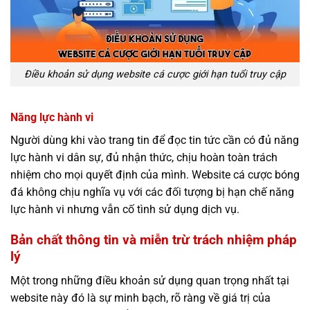
Điều khoản sử dụng website cá cược giới hạn tuổi truy cập
Năng lực hành vi
Người dùng khi vào trang tin để đọc tin tức cần có đủ năng
lực hành vi dân sự, đủ nhận thức, chịu hoàn toàn trách
nhiệm cho mọi quyết định của mình. Website cá cược bóng
đá không chịu nghĩa vụ với các đối tượng bị hạn chế năng
lực hành vi nhưng vẫn cố tình sử dụng dịch vụ.
Bản chất thông tin và miễn trừ trách nhiệm pháp
lý
Một trong những điều khoản sử dụng quan trọng nhất tại
website này đó là sự minh bạch, rõ ràng về giá trị của