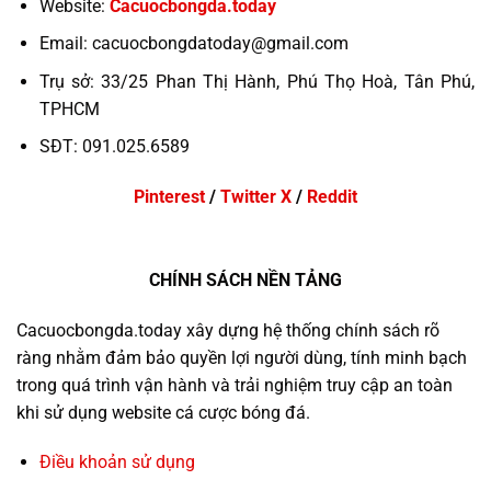
Website:
Cacuocbongda.today
Email:
cacuocbongdatoday@gmail.com
Trụ sở:
33/25 Phan Thị Hành, Phú Thọ Hoà, Tân Phú,
TPHCM
SĐT: 091.025.
6589
Pinterest
/
Twitter X
/
Reddit
CHÍNH SÁCH NỀN TẢNG
Cacuocbongda.today xây dựng hệ thống chính sách rõ
ràng nhằm đảm bảo quyền lợi người dùng, tính minh bạch
trong quá trình vận hành và trải nghiệm truy cập an toàn
khi sử dụng website cá cược bóng đá.
Điều khoản sử dụng