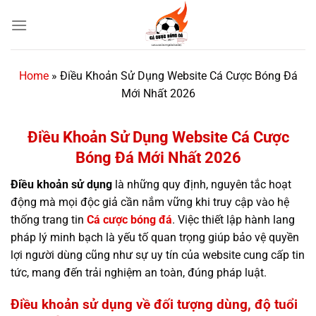
Bỏ
qua
nội
dung
Home
»
Điều Khoản Sử Dụng Website Cá Cược Bóng Đá
Mới Nhất 2026
Điều Khoản Sử Dụng Website Cá Cược
Bóng Đá Mới Nhất 2026
Điều khoản sử dụng
là những quy định, nguyên tắc hoạt
động mà mọi độc giả cần nắm vững khi truy cập vào hệ
thống trang tin
Cá cược bóng đá
. Việc thiết lập hành lang
pháp lý minh bạch là yếu tố quan trọng giúp bảo vệ quyền
lợi người dùng cũng như sự uy tín của website cung cấp tin
tức, mang đến trải nghiệm an toàn, đúng pháp luật.
Điều khoản sử dụng về đối tượng dùng, độ tuổi