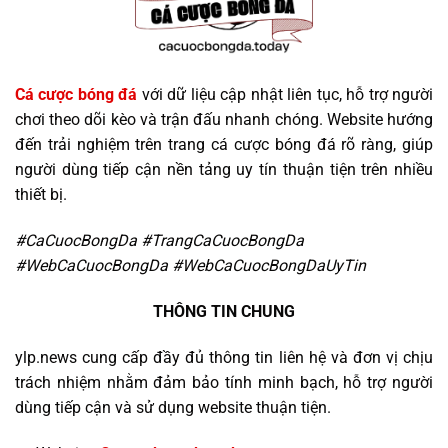
Cá cược bóng đá
với dữ liệu cập nhật liên tục, hỗ trợ người
chơi theo dõi kèo và trận đấu nhanh chóng. Website hướng
đến trải nghiệm trên trang cá cược bóng đá rõ ràng, giúp
người dùng tiếp cận nền tảng uy tín thuận tiện trên nhiều
thiết bị.
#CaCuocBongDa #TrangCaCuocBongDa
#WebCaCuocBongDa #WebCaCuocBongDaUyTin
THÔNG TIN CHUNG
ylp.news cung cấp đầy đủ thông tin liên hệ và đơn vị chịu
trách nhiệm nhằm đảm bảo tính minh bạch, hỗ trợ người
dùng tiếp cận và sử dụng website thuận tiện.