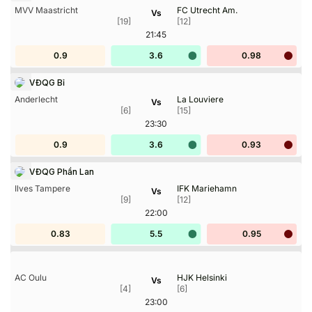
MVV Maastricht
FC Utrecht Am.
Vs
[19]
[12]
21:45
0.9
3.6
0.98
VĐQG Bỉ
Anderlecht
La Louviere
Vs
[6]
[15]
23:30
0.9
3.6
0.93
VĐQG Phần Lan
Ilves Tampere
IFK Mariehamn
Vs
[9]
[12]
22:00
0.83
5.5
0.95
AC Oulu
HJK Helsinki
Vs
[4]
[6]
23:00