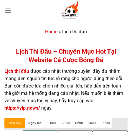
Bỏ
qua
nội
dung
Home
»
Lịch thi đấu
Lịch Thi Đấu – Chuyên Mục Hot Tại
Website Cá Cược Bóng Đá
Lịch thi đấu
được cập nhật thường xuyên, đầy đủ nhằm
mang đến nguồn tin tức rõ ràng cho người dùng theo dõi.
Bạn còn được lựa chọn nhiều giải lớn, hấp dẫn trên toàn
thế giới mà hệ thống đang cập nhật. Nếu muốn biết thêm
về chuyên mục thú vị này, hãy truy cập vào
https://ylp.news/
ngay.
Hôm nay
Hôm nay
Ngày mai
Ngày mai
11/08
11/08
12/08
12/08
13/08
13/08
14/08
14/08
15/08