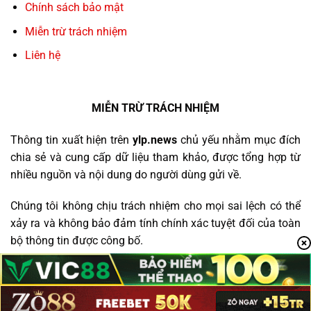
Chính sách bảo mật
Miễn trừ trách nhiệm
Liên hệ
MIỄN TRỪ TRÁCH NHIỆM
Thông tin xuất hiện trên
ylp.news
chủ yếu nhằm mục đích
chia sẻ và cung cấp dữ liệu tham khảo, được tổng hợp từ
nhiều nguồn và nội dung do người dùng gửi về.
Chúng tôi không chịu trách nhiệm cho mọi sai lệch có thể
xảy ra và không bảo đảm tính chính xác tuyệt đối của toàn
bộ thông tin được công bố.
Copyright 2026 ©
ylp.news