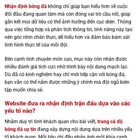
Nhận định bóng đá
không chỉ giúp bạn hiểu hơn về cuộc
đối đầu đang quan tâm mà còn đóng vai trò cầu nối, giúp
gắn kết mọi dữ liệu có thể ảnh hưởng đến cục diện. Thông
qua việc tổng hợp và phân tích thông tin, tính năng này tạo
nên góc nhìn chân thực, dễ hiểu hơn và đảm bảo bám sát
tình hình thực tế của mỗi đội.
Bên cạnh tính chuyên môn cao, mục này còn nhận được
nhiều đánh giá tích cực nhờ trình bày nội dung mạch lạc.
Dù đã có kinh nghiệm hay chỉ mới tiếp cận với bóng đá,
bạn vẫn có thể nắm được những ý chính mà đội ngũ biên
tập muốn chia sẻ.
Website đưa ra nhận định trận đấu dựa vào các
yếu tố nào?
Nhằm duy trì tính khách quan cho bài viết,
trang cá độ
bóng đá uy tín
đang xây dựng nội dung dựa trên nhiều yếu
tố khách quan. Mỗi tiêu chí đều phản ánh một khía cạnh