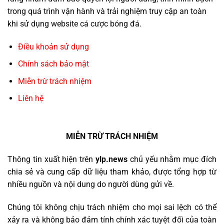
trong quá trình vận hành và trải nghiệm truy cập an toàn
khi sử dụng website cá cược bóng đá.
Điều khoản sử dụng
Chính sách bảo mật
Miễn trừ trách nhiệm
Liên hệ
MIỄN TRỪ TRÁCH NHIỆM
Thông tin xuất hiện trên
ylp.news
chủ yếu nhằm mục đích
chia sẻ và cung cấp dữ liệu tham khảo, được tổng hợp từ
nhiều nguồn và nội dung do người dùng gửi về.
Chúng tôi không chịu trách nhiệm cho mọi sai lệch có thể
xảy ra và không bảo đảm tính chính xác tuyệt đối của toàn