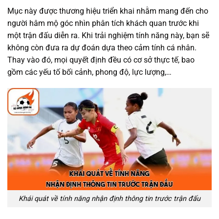
Mục này được thương hiệu triển khai nhằm mang đến cho
người hâm mộ góc nhìn phân tích khách quan trước khi
một trận đấu diễn ra. Khi trải nghiệm tính năng này, bạn sẽ
không còn đưa ra dự đoán dựa theo cảm tính cá nhân.
Thay vào đó, mọi quyết định đều có cơ sở thực tế, bao
gồm các yếu tố bối cảnh, phong độ, lực lượng,…
Khái quát về tính năng nhận định thông tin trước trận đấu