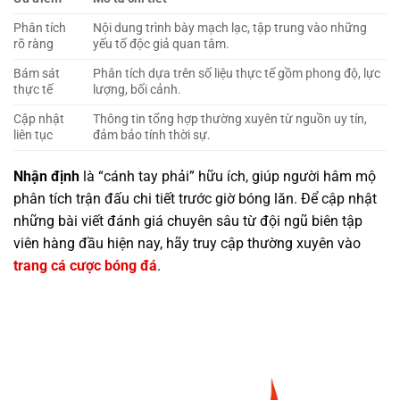
Phân tích
Nội dung trình bày mạch lạc, tập trung vào những
rõ ràng
yếu tố độc giả quan tâm.
Bám sát
Phân tích dựa trên số liệu thực tế gồm phong độ, lực
thực tế
lượng, bối cảnh.
Cập nhật
Thông tin tổng hợp thường xuyên từ nguồn uy tín,
liên tục
đảm bảo tính thời sự.
Nhận định
là “cánh tay phải” hữu ích, giúp người hâm mộ
phân tích trận đấu chi tiết trước giờ bóng lăn. Để cập nhật
những bài viết đánh giá chuyên sâu từ đội ngũ biên tập
viên hàng đầu hiện nay, hãy truy cập thường xuyên vào
trang cá cược bóng đá
.