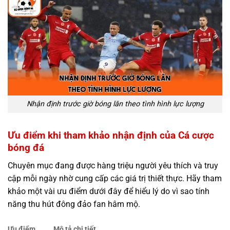
Nhận định trước giờ bóng lăn theo tình hình lực lượng
Ưu điểm khi tham khảo nhận định của Cá cược
bóng đá
Chuyên mục đang được hàng triệu người yêu thích và truy
cập mỗi ngày nhờ cung cấp các giá trị thiết thực. Hãy tham
khảo một vài ưu điểm dưới đây để hiểu lý do vì sao tính
năng thu hút đông đảo fan hâm mộ.
Ưu điểm
Mô tả chi tiết