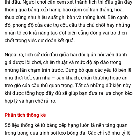
thi đấu. Người chơi cần xem xét thành tích thi đấu gần đây
thông qua bảng xếp hạng, bao gồm số trận thắng, hòa,
thua cũng như hiệu suất ghi bàn và thủng lưới. Bên cạnh
đó, phong độ của các trụ cột, cầu thủ chủ chốt hay những
nhân tố có khả năng tạo đột biến cũng đóng vai trò then
chốt trong việc dự đoán kết quả.
Ngoài ra, lịch sử đối đầu giữa hai đội giúp hội viên đánh
giá được lối chơi, chiến thuật và mức độ áp đảo trong
những lần chạm trán trước. Đừng bỏ qua các yếu tố bên lề
như thời tiết, sân nhà – sân khách, chấn thương hoặc án
treo giò của cầu thủ quan trọng. Tất cả những dữ kiện này
khi được tổng hợp đầy đủ sẽ giúp bạn đưa ra lựa chọn kèo
hợp lý và hạn chế rủi ro.
Phân tích thống kê
Số liệu thống kê từ bảng xếp hạng luôn là nền tảng quan
trọng trong quá trình soi kèo bóng đá. Các chỉ số như tỷ lệ