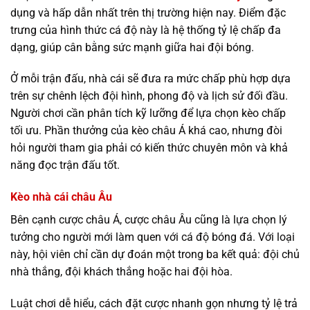
dụng và hấp dẫn nhất trên thị trường hiện nay. Điểm đặc
trưng của hình thức cá độ này là hệ thống tỷ lệ chấp đa
dạng, giúp cân bằng sức mạnh giữa hai đội bóng.
Ở mỗi trận đấu, nhà cái sẽ đưa ra mức chấp phù hợp dựa
trên sự chênh lệch đội hình, phong độ và lịch sử đối đầu.
Người chơi cần phân tích kỹ lưỡng để lựa chọn kèo chấp
tối ưu. Phần thưởng của kèo châu Á khá cao, nhưng đòi
hỏi người tham gia phải có kiến thức chuyên môn và khả
năng đọc trận đấu tốt.
Kèo nhà cái châu Âu
Bên cạnh cược châu Á, cược châu Âu cũng là lựa chọn lý
tưởng cho người mới làm quen với cá độ bóng đá. Với loại
này, hội viên chỉ cần dự đoán một trong ba kết quả: đội chủ
nhà thắng, đội khách thắng hoặc hai đội hòa.
Luật chơi dễ hiểu, cách đặt cược nhanh gọn nhưng tỷ lệ trả