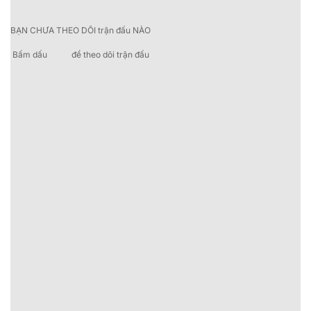
BẠN CHƯA THEO DÕI trận đấu NÀO
Bấm dấu
để theo dõi trận đấu