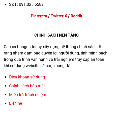
SĐT: 091.025.
6589
Pinterest
/
Twitter X
/
Reddit
CHÍNH SÁCH NỀN TẢNG
Cacuocbongda.today xây dựng hệ thống chính sách rõ
ràng nhằm đảm bảo quyền lợi người dùng, tính minh bạch
trong quá trình vận hành và trải nghiệm truy cập an toàn
khi sử dụng website cá cược bóng đá.
Điều khoản sử dụng
Chính sách bảo mật
Miễn trừ trách nhiệm
Liên hệ