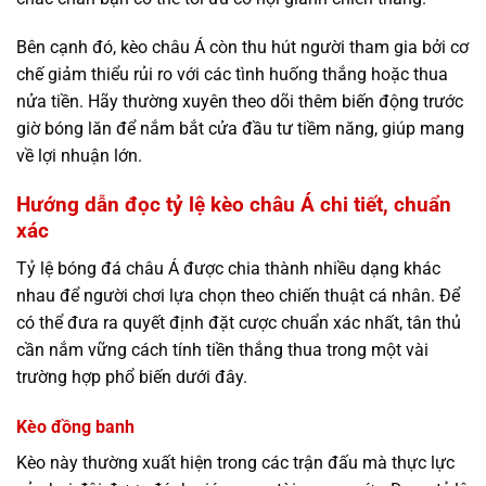
Bên cạnh đó, kèo châu Á còn thu hút người tham gia bởi cơ
chế giảm thiểu rủi ro với các tình huống thắng hoặc thua
nửa tiền. Hãy thường xuyên theo dõi thêm biến động trước
giờ bóng lăn để nắm bắt cửa đầu tư tiềm năng, giúp mang
về lợi nhuận lớn.
Hướng dẫn đọc tỷ lệ kèo châu Á chi tiết, chuẩn
xác
Tỷ lệ bóng đá châu Á được chia thành nhiều dạng khác
nhau để người chơi lựa chọn theo chiến thuật cá nhân. Để
có thể đưa ra quyết định đặt cược chuẩn xác nhất, tân thủ
cần nắm vững cách tính tiền thắng thua trong một vài
trường hợp phổ biến dưới đây.
Kèo đồng banh
Kèo này thường xuất hiện trong các trận đấu mà thực lực