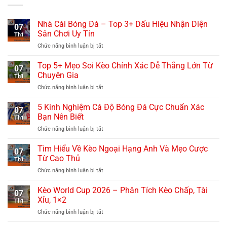
Nhà Cái Bóng Đá – Top 3+ Dấu Hiệu Nhận Diện
07
Sân Chơi Uy Tín
Th1
Chức năng bình luận bị tắt
ở
Nhà
Cái
Top 5+ Mẹo Soi Kèo Chính Xác Dễ Thắng Lớn Từ
07
Bóng
Chuyên Gia
Th1
Đá
Chức năng bình luận bị tắt
ở
–
Top
Top
5+
5 Kinh Nghiệm Cá Độ Bóng Đá Cực Chuẩn Xác
3+
07
Mẹo
Dấu
Bạn Nên Biết
Th1
Soi
Hiệu
Chức năng bình luận bị tắt
ở
Kèo
Nhận
5
Chính
Diện
Kinh
Tìm Hiểu Về Kèo Ngoại Hạng Anh Và Mẹo Cược
Xác
Sân
07
Nghiệm
Dễ
Từ Cao Thủ
Chơi
Th1
Cá
Thắng
Uy
Chức năng bình luận bị tắt
ở
Độ
Lớn
Tín
Tìm
Bóng
Từ
Hiểu
Kèo World Cup 2026 – Phân Tích Kèo Chấp, Tài
Đá
Chuyên
07
Về
Cực
Xỉu, 1×2
Gia
Th1
Kèo
Chuẩn
Chức năng bình luận bị tắt
ở
Ngoại
Xác
Kèo
Hạng
Bạn