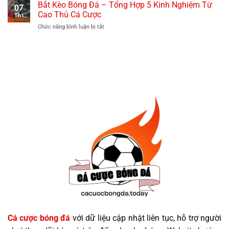
World
Bắt Kèo Bóng Đá – Tổng Hợp 5 Kinh Nghiệm Từ
Anh
Nên
07
Cup
Và
Cao Thủ Cá Cược
Biết
Th1
2026
Mẹo
Chức năng bình luận bị tắt
ở
–
Cược
Bắt
Phân
Từ
Kèo
Tích
Cao
Bóng
Kèo
Thủ
Đá
Chấp,
–
Tài
Tổng
Xỉu,
Hợp
1×2
5
Kinh
Nghiệm
Từ
Cao
Thủ
Cá
Cược
Cá cược bóng đá
với dữ liệu cập nhật liên tục, hỗ trợ người