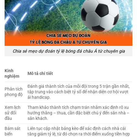
Chia sẻ mẹo dự đoán tỷ lệ bóng đá châu Á từ chuyên gia
Kinh
Mô tả chi tiết
nghiệm
Đánh giá thành tích của mỗi đội trong 5 trận gần nhất,
Phân tích
tập trung vào cách biệt tỷ số để nhận diện cơ hội vượt
phong độ
ải handicap.
Xem lịch
Tham khảo thành tích chạm trán nhằm xác định rõ xu
sử đối
hướng thắng – thua, cần đặc biệt chú ý đến sân nhà –
đầu
sân khách.
Bám sát
Liên tục cập nhật bảng kèo để xác định cách nhà cái
biến
tăng giảm tỷ lệ, từ đó chọn ra thời điểm xuống tiền hợp