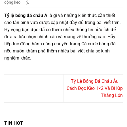
động kèo
lý.
Tỷ lệ bóng đá châu Á
là gì và những kiến thức cần thiết
cho tân binh vừa được cập nhật đầy đủ trong bài viết trên.
Hy vọng bạn đọc đã có thêm nhiều thông tin hữu ích để
đưa ra lựa chọn chính xác và mang về thưởng cao. Hãy
tiếp tục đồng hành cùng chuyên trang Cá cược bóng đá
nếu muốn khám phá thêm nhiều bài viết chia sẻ kinh
nghiệm khác.
Tỷ Lệ Bóng Đá Châu Âu –
Cách Đọc Kèo 1×2 Và Bí Kíp
Thắng Lớn
TIN HOT